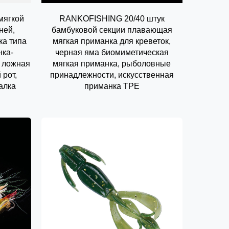
мягкой
RANKOFISHING 20/40 штук
ней,
бамбуковой секции плавающая
ка типа
мягкая приманка для креветок,
нка-
черная яма биомиметическая
 ложная
мягкая приманка, рыболовные
 рот,
принадлежности, искусственная
алка
приманка TPE