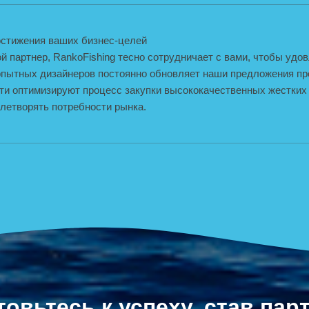
остижения ваших бизнес-целей
й партнер, RankoFishing тесно сотрудничает с вами, чтобы уд
опытных дизайнеров постоянно обновляет наши предложения пр
и оптимизируют процесс закупки высококачественных жестких п
влетворять потребности рынка.
товьтесь к успеху, став пар