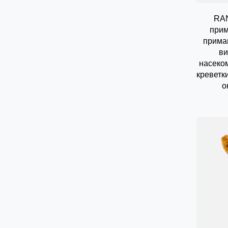
RAN
прим
приман
ви
насеком
креветк
о