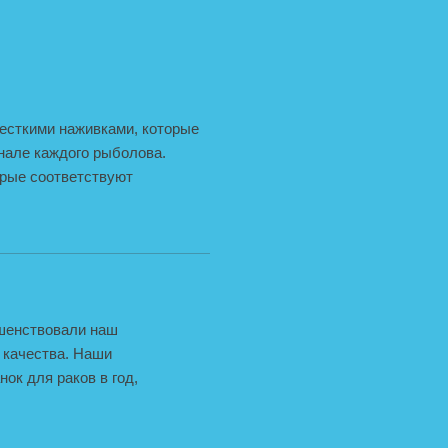
жесткими наживками, которые
нале каждого рыболова.
орые соответствуют
ршенствовали наш
 качества. Наши
ок для раков в год,