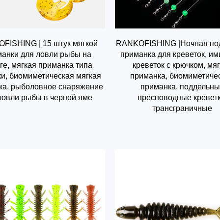
FISHING | 15 штук мягкой
RANKOFISHING |Ночная под
анки для ловли рыбы на
приманка для креветок, и
ге, мягкая приманка типа
креветок с крючком, мя
ки, биомиметическая мягкая
приманка, биомиметиче
ка, рыболовное снаряжение
приманка, поддельн
ловли рыбы в черной яме
пресноводные креветк
трансграничные