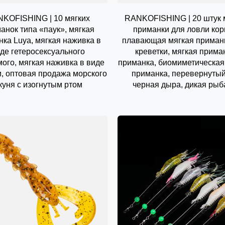
KOFISHING | 10 мягких
RANKOFISHING | 20 штук 
анок типа «паук», мягкая
приманки для ловли кор
ка Luya, мягкая наживка в
плавающая мягкая приман
де гетеросексуального
креветки, мягкая прима
ого, мягкая наживка в виде
приманка, биомиметическая
и, оптовая продажа морского
приманка, перевернутый
куня с изогнутым ртом
черная дыра, дикая рыб