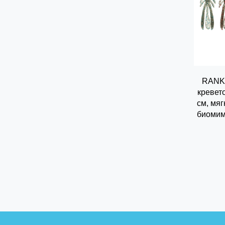
RANKO
кревето
см, мяг
биомим