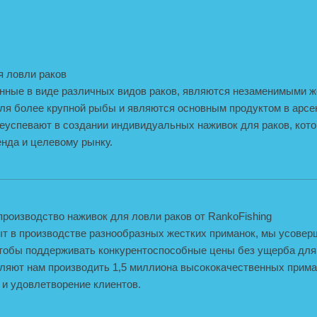
я ловли раков
енные в виде различных видов раков, являются незаменимыми 
ля более крупной рыбы и являются основным продуктом в арсе
еуспевают в создании индивидуальных наживок для раков, кот
нда и целевому рынку.
роизводство наживок для ловли раков от RankoFishing
т в производстве разнообразных жестких приманок, мы усове
чтобы поддерживать конкурентоспособные цены без ущерба для
яют нам производить 1,5 миллиона высококачественных приман
 и удовлетворение клиентов.