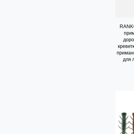
RANKO
прим
доро
кревет
приман
для 