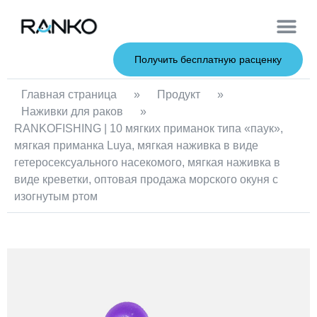
Мягкие при
Жесткие пр
Металлические 
Рыболовна
Получить бесплатную расценку
Главная страница
»
Продукт
»
Наживки для раков
»
RANKOFISHING | 10 мягких приманок типа «паук»,
мягкая приманка Luya, мягкая наживка в виде
гетеросексуального насекомого, мягкая наживка в
виде креветки, оптовая продажа морского окуня с
изогнутым ртом