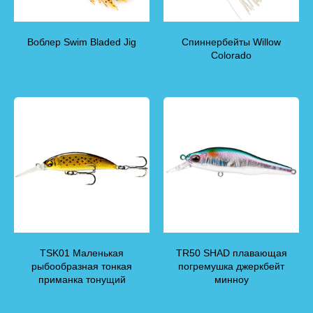
Воблер Swim Bladed Jig
Спиннербейты Willow
Colorado
TSK01 Маленькая
TR50 SHAD плавающая
рыбообразная тонкая
погремушка джеркбейт
приманка тонущий
минноу