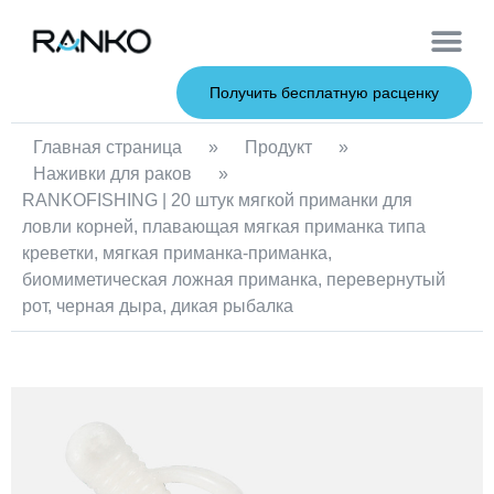
Мягкие при
Жесткие пр
Металлические 
Рыболовна
Получить бесплатную расценку
Главная страница
»
Продукт
»
Наживки для раков
»
RANKOFISHING | 20 штук мягкой приманки для
ловли корней, плавающая мягкая приманка типа
креветки, мягкая приманка-приманка,
биомиметическая ложная приманка, перевернутый
рот, черная дыра, дикая рыбалка