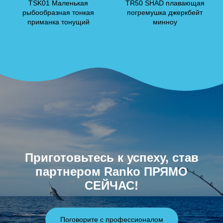
TSK01 Маленькая
TR50 SHAD плавающая
рыбообразная тонкая
погремушка джеркбейт
приманка тонущий
минноу
Приготовьтесь к успеху, став
партнером Ranko ПРЯМО
СЕЙЧАС!
Поговорите с профессионалом