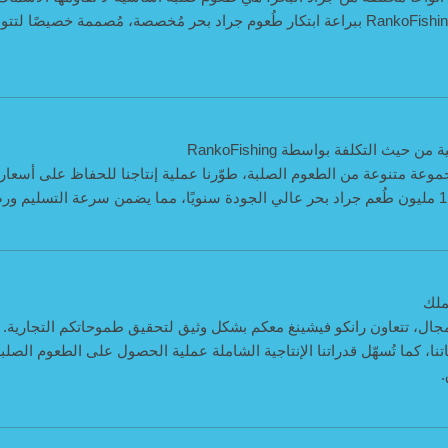
ترسانة كل صياد. يتميّز مُتخصصو RankoFishing ببراعة ابتكار طُعوم جراد بحر مُخصصة، مُصمم
حيث التكلفة بواسطة RankoFishing
موعة متنوعة من الطعوم الصلبة، طوّرنا عملية إنتاجنا للحفاظ على أسعار
ملك
جال، تتعاون رانكو فيشينغ معكم بشكل وثيق لتحقيق طموحاتكم التجارية. ي
، كما تُسهّل قدراتنا الإنتاجية الشاملة عملية الحصول على الطعوم الصلب
.