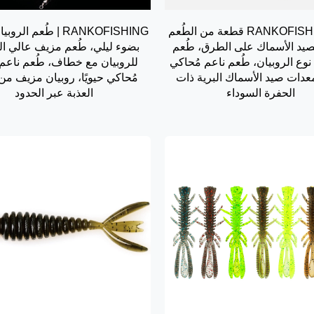
RANKOFISHING | 15 قطعة من الطُعم
RANKOFISHING | طُعم ال
صيد الأسماك على الطرق، طُعم
بضوء ليلي، طُعم مزيف عالي ال
نوع الروبيان، طُعم ناعم مُحاكي
للروبيان مع خطاف، طُعم ناعم،
 معدات صيد الأسماك البرية ذات
مُحاكي حيويًا، روبيان مزيف من 
الحفرة السوداء
العذبة عبر الحدود