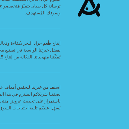
وسوقك المُستهدف.
إنتاج طُعم جراد البحر بكفاءة وفعالية من 
بفضل خبرتنا الواسعة في تصنيع مج
تُمكّننا منهجياتنا الفعّالة من إنتاج 1.5 مليون طُعم جراد بحر عالي الجودة سنويًا، مما يضمن سرعة التسليم ورضا العملاء.
استفد من خبرتنا لتحقيق أهداف ع
بصفتنا شريككم الملتزم في هذا الم
باستمرار على تحديث عروض منتجاتنا
يُسهّل عليكم تلبية احتياجات السوق