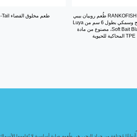
RANKOFISHING | 15 طُعم روبيان بيبي
طعم مخلوق الفضاء X-Tail
عائم مملح وسمكي بطول 6 سم من Luya
Soft Bait Black Pit، مصنوع من مادة
TPE المحاكية للحيوية
 أنواعًا مُختلفة من جراد البحر، هي طُعوم صلبة أساسية لا تُقاومها الأس