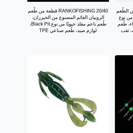
 قطعة من الطُعم
RANKOFISHING 20/40 قطعة من طُعم
من نوع
الروبيان العائم المصنوع من الخيزران،
اء، طُعم
طُعم ناعم مقلد حيويًا من نوع Black Pit،
، ثقب
لوازم صيد، طُعم صناعي TPE