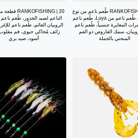
RANKOFISHING | 10 طُعم ناعم من نوع
RANKOFISHING | 20
العنكبوت، طُعم ناعم من Luya، طُعم ناعم
الناعم لصيد الجذور، طُعم ناعم 
ات المغايرة جنسياً، طُعم ناعم
الروبيان العائم، طُعم ناعم للإغر
وبيان، سمك القاروص ذو الفم
زائف مُحاكي حيوي، فم مقلوب
المنحني بالجملة
أسود، صيد بري