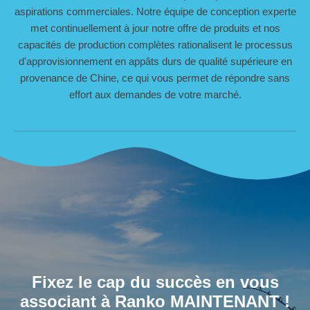
aspirations commerciales. Notre équipe de conception experte
met continuellement à jour notre offre de produits et nos
capacités de production complètes rationalisent le processus
d'approvisionnement en appâts durs de qualité supérieure en
provenance de Chine, ce qui vous permet de répondre sans
effort aux demandes de votre marché.
Fixez le cap du succès en vous
associant à Ranko MAINTENANT !