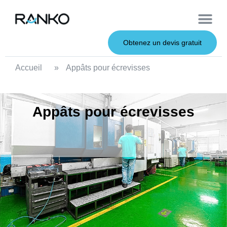
À propos de nous
Leurres souples
Canne à pêche
Leurres en métal
Service OEM
Leurres durs
Obtenez un devis gratuit
Accueil
»
Appâts pour écrevisses
Appâts pour écrevisses