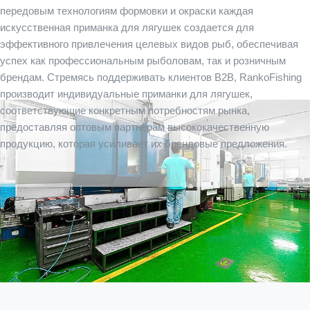
передовым технологиям формовки и окраски каждая
искусственная приманка для лягушек создается для
эффективного привлечения целевых видов рыб, обеспечивая
успех как профессиональным рыболовам, так и розничным
брендам. Стремясь поддерживать клиентов B2B, RankoFishing
производит индивидуальные приманки для лягушек,
соответствующие конкретным потребностям рынка,
предоставляя оптовым партнерам высококачественную
продукцию, которая усиливает их брендовые предложения.