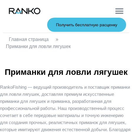
Мягкие при
Жесткие пр
Металлические 
Рыболовна
Получить бесплатную расценку
Главная страница
»
Приманки для ловли лягушек
Приманки для ловли лягушек
RankoFishing — ведущий производитель и поставщик
приманки
для ловли лягушек
, доставляя премиум
искусственные
приманки для лягушек
и приманка, разработанная для
профессиональной работы. Наш производственный процесс
сочетает в себе передовые материалы и точную инженерию
для создания прочных, реалистичных приманок для лягушек,
которые имитируют движения естественной добычи. Благодаря