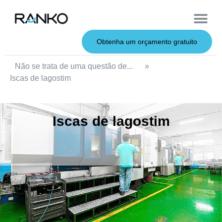
Iscas macias
Vara de pesca
Iscas duras
Iscas de metal
Serviço OEM
Sobre nós
Obtenha um orçamento gratuito
Não se trata de uma questão de...
»
Iscas de lagostim
Iscas de lagostim