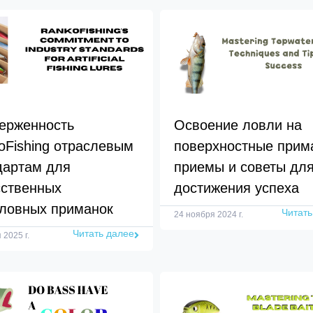
ерженность
Освоение ловли на
oFishing отраслевым
поверхностные прим
дартам для
приемы и советы дл
сственных
достижения успеха
ловных приманок
Читать
24 ноября 2024 г.
Читать далее
 2025 г.