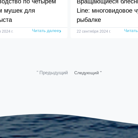
водство по четырем
Вращающиеся блесны
м мушек для
Line: многовидовое ч
ыста
рыбалке
Читать далее
Читать
 2024 г.
22 сентября 2024 г.
" Предыдущий
Следующий "