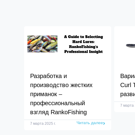
Разработка и
Вари
производство жестких
Curl 
приманок –
разв
профессиональный
7 марта 
взгляд RankoFishing
Читать далее
7 марта 2025 г.