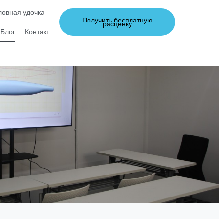
овная удочка
Получить бесплатную
расценку
Блог
Контакт