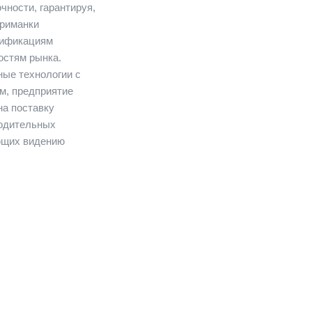
чности, гарантируя,
риманки
цификациям
ностям рынка.
ные технологии с
м, предприятие
на поставку
одительных
ющих видению