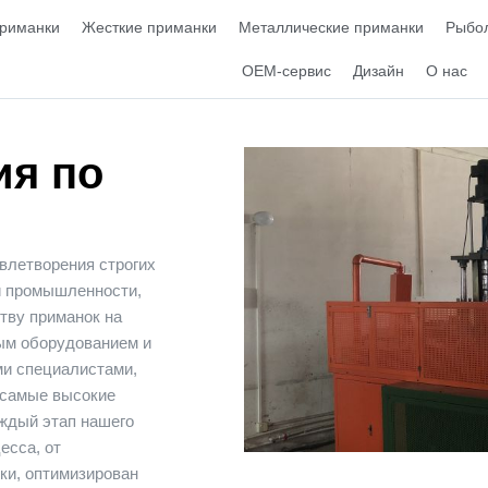
приманки
Жесткие приманки
Металлические приманки
Рыбол
OEM-сервис
Дизайн
О нас
ия по
влетворения строгих
й промышленности,
тву приманок на
ым оборудованием и
и специалистами,
 самые высокие
аждый этап нашего
есса, от
ки, оптимизирован