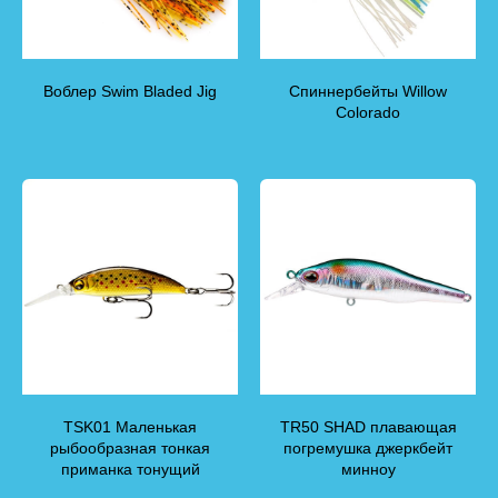
Воблер Swim Bladed Jig
Спиннербейты Willow
Colorado
TSK01 Маленькая
TR50 SHAD плавающая
рыбообразная тонкая
погремушка джеркбейт
приманка тонущий
минноу