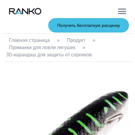
Мягкие при
Жесткие пр
Металлические 
Рыболовна
Получить бесплатную расценку
Главная страница
»
Продукт
»
Приманки для ловли лягушек
»
3D-карандаш для защиты от сорняков