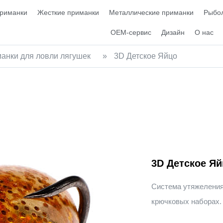
приманки
Жесткие приманки
Металлические приманки
Рыбол
OEM-сервис
Дизайн
О нас
анки для ловли лягушек
»
3D Детское Яйцо
3D Детское Яй
Система утяжеления
крючковых наборах.