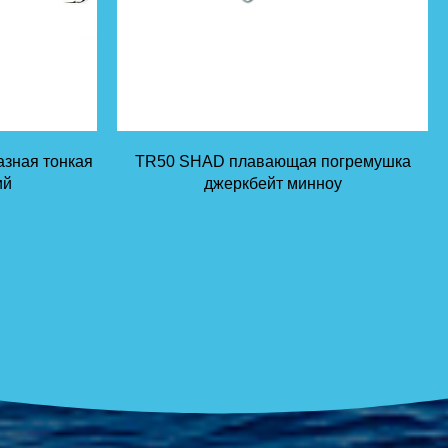
зная тонкая
TR50 SHAD плавающая погремушка
ий
джеркбейт минноу