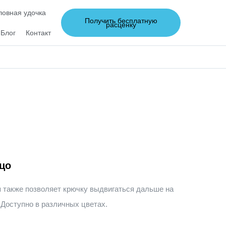
овная удочка
Получить бесплатную
расценку
Блог
Контакт
цо
 также позволяет крючку выдвигаться дальше на
 Доступно в различных цветах.