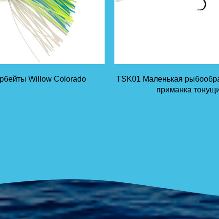
бейты Willow Colorado
TSK01 Маленькая рыбообра
приманка тонущ