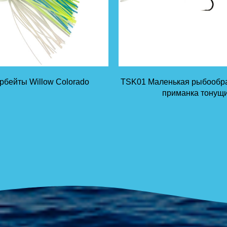
бейты Willow Colorado
TSK01 Маленькая рыбообра
приманка тонущ