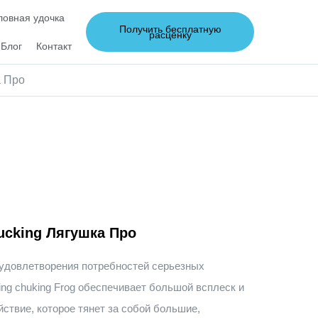
овная удочка
Получить бесплатную
расценку
Блог
Контакт
а Про
ucking Лягушка Про
удовлетворения потребностей серьезных
ng chuking Frog обеспечивает большой всплеск и
ствие, которое тянет за собой большие,