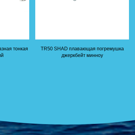
зная тонкая
TR50 SHAD плавающая погремушка
ий
джеркбейт минноу