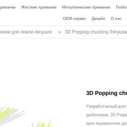
приманки
Жесткие приманки
Металлические приманки
Рыбол
OEM-сервис
Дизайн
О нас
анки для ловли лягушек
»
3D Popping chucking Лягушк
3D Popping ch
Разработанный для 
рыболовов, 3D Poppi
ярко выраженное дей