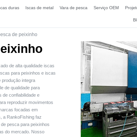
scas duras
Iscas de metal
Vara de pesca
Serviço OEM
Projet
B
pesca de peixinho
peixinho
zado de alta qualidade
iscas
iscas para peixinhos e iscas
 produção integra
e de qualidade para
 de confiabilidade e
ara reproduzir movimentos
e marcas focadas em
s, a RankoFishing faz
s de pesca para peixinhos
as do mercado. Nosso