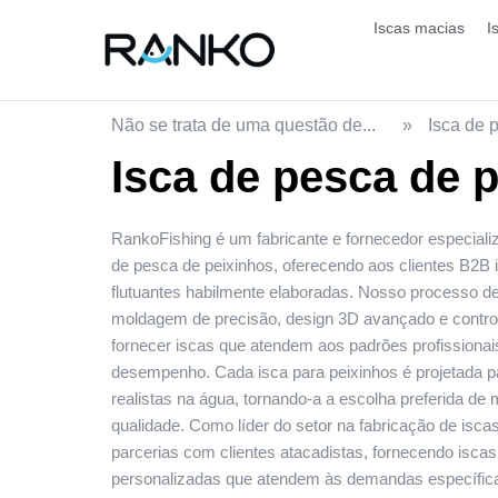
Iscas macias
I
Não se trata de uma questão de...
»
Isca de 
Isca de pesca de 
RankoFishing é um fabricante e fornecedor especiali
de pesca de peixinhos
, oferecendo aos clientes B2B 
flutuantes habilmente elaboradas. Nosso processo de
moldagem de precisão, design 3D avançado e control
fornecer iscas que atendem aos padrões profissionais
desempenho. Cada isca para peixinhos é projetada p
realistas na água, tornando-a a escolha preferida d
qualidade. Como líder do setor na fabricação de isca
parcerias com clientes atacadistas, fornecendo isca
personalizadas que atendem às demandas específic