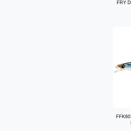
FRY De
FFK60 