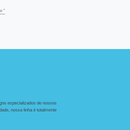
o "
igns especializados de nossos
dade, nossa linha é totalmente