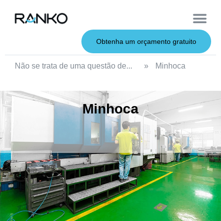
Iscas macias
Vara de pesca
Iscas duras
Iscas de metal
Serviço OEM
Sobre nós
Obtenha um orçamento gratuito
Não se trata de uma questão de...
»
Minhoca
Minhoca