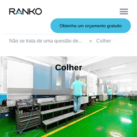
Iscas macias
Vara de pesca
Iscas duras
Iscas de metal
Serviço OEM
Sobre nós
Obtenha um orçamento gratuito
Não se trata de uma questão de...
»
Colher
Colher