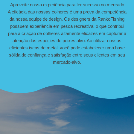
Aproveite nossa experiência para ter sucesso no mercado
A eficácia das nossas colheres é uma prova da competência
da nossa equipe de design. Os designers da RankoFishing
possuem experiência em pesca recreativa, o que contribui
para a criação de colheres altamente eficazes em capturar a
atenção das espécies de peixes alvo. Ao utilizar nossas
eficientes iscas de metal, você pode estabelecer uma base
sólida de confiança e satisfação entre seus clientes em seu
mercado-alvo.