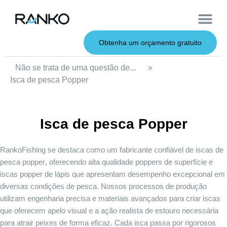
Iscas macias
Vara de pesca
Iscas duras
Iscas de metal
Serviço OEM
Sobre nós
Obtenha um orçamento gratuito
Não se trata de uma questão de...
»
Isca de pesca Popper
Isca de pesca Popper
RankoFishing se destaca como um fabricante confiável de
iscas de
pesca popper
, oferecendo alta qualidade
poppers de superfície
e
iscas popper de lápis
que apresentam desempenho excepcional em
diversas condições de pesca. Nossos processos de produção
utilizam engenharia precisa e materiais avançados para criar iscas
que oferecem apelo visual e a ação realista de estouro necessária
para atrair peixes de forma eficaz. Cada isca passa por rigorosos