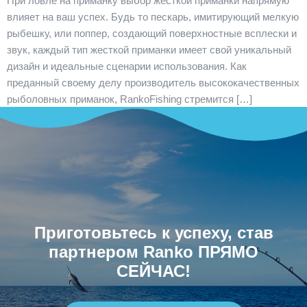
При ловле на приманку выбор жесткой приманки напрямую
влияет на ваш успех. Будь то пескарь, имитирующий мелкую
рыбешку, или поппер, создающий поверхностные всплески и
звук, каждый тип жесткой приманки имеет свой уникальный
дизайн и идеальные сценарии использования. Как
преданный своему делу производитель высококачественных
рыболовных приманок, RankoFishing стремится […]
Приготовьтесь к успеху, став
партнером Ranko ПРЯМО
СЕЙЧАС!