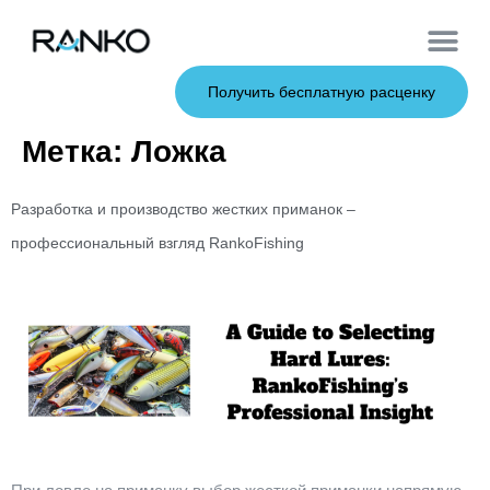
Мягкие при
Жесткие пр
Металлические 
Рыболовна
Получить бесплатную расценку
Метка:
Ложка
Разработка и производство жестких приманок –
профессиональный взгляд RankoFishing