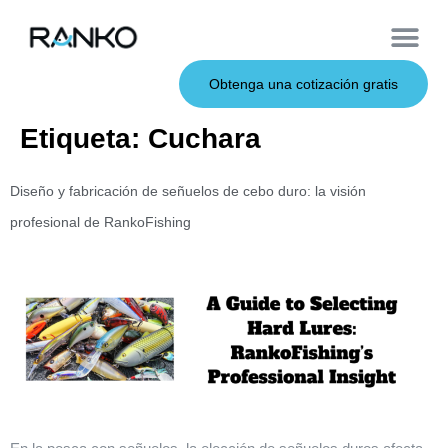
Cebos de metal
Sobre nosotros
Cebos blandos
Caña de pescar
Cebos duros
Servicio OEM
Obtenga una cotización gratis
Etiqueta:
Cuchara
Diseño y fabricación de señuelos de cebo duro: la visión
profesional de RankoFishing