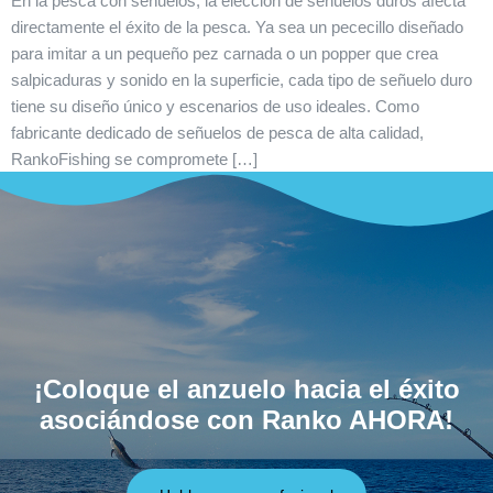
En la pesca con señuelos, la elección de señuelos duros afecta
directamente el éxito de la pesca. Ya sea un pececillo diseñado
para imitar a un pequeño pez carnada o un popper que crea
salpicaduras y sonido en la superficie, cada tipo de señuelo duro
tiene su diseño único y escenarios de uso ideales. Como
fabricante dedicado de señuelos de pesca de alta calidad,
RankoFishing se compromete […]
¡Coloque el anzuelo hacia el éxito
asociándose con Ranko AHORA!