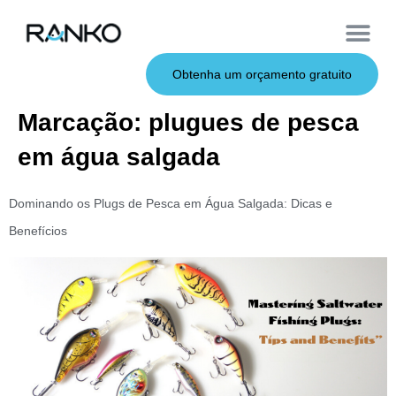
Iscas macias
Vara de pesca
Iscas duras
Iscas de metal
Serviço OEM
Sobre nós
Obtenha um orçamento gratuito
Marcação:
plugues de pesca
em água salgada
Dominando os Plugs de Pesca em Água Salgada: Dicas e
Benefícios