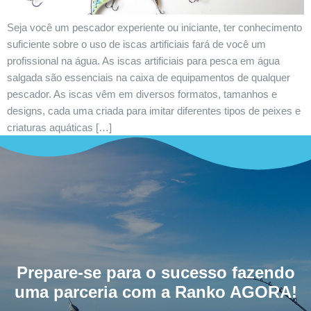
Seja você um pescador experiente ou iniciante, ter conhecimento
suficiente sobre o uso de iscas artificiais fará de você um
profissional na água. As iscas artificiais para pesca em água
salgada são essenciais na caixa de equipamentos de qualquer
pescador. As iscas vêm em diversos formatos, tamanhos e
designs, cada uma criada para imitar diferentes tipos de peixes e
criaturas aquáticas […]
Prepare-se para o sucesso fazendo
uma parceria com a Ranko AGORA!