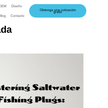
 OEM
Diseño
Obtenga una cotización
gratis
Blog
Contacto
ada