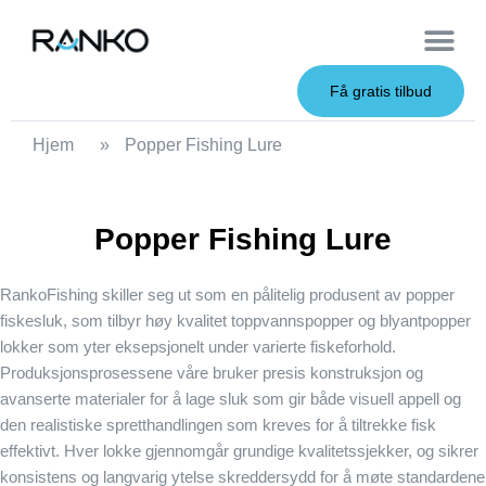
OEM Service
Få gratis tilbud
Hjem
»
Popper Fishing Lure
Popper Fishing Lure
RankoFishing skiller seg ut som en pålitelig produsent av
popper
fiskesluk
, som tilbyr høy kvalitet
toppvannspopper
og
blyantpopper
lokker
som yter eksepsjonelt under varierte fiskeforhold.
Produksjonsprosessene våre bruker presis konstruksjon og
avanserte materialer for å lage sluk som gir både visuell appell og
den realistiske spretthandlingen som kreves for å tiltrekke fisk
effektivt. Hver lokke gjennomgår grundige kvalitetssjekker, og sikrer
konsistens og langvarig ytelse skreddersydd for å møte standardene