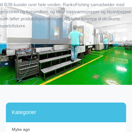
til B2B-kunder over hele verden. RankoFishing samarbeider med
grossister og forhandlere, og tilbyr toppvannspopper og blyantpopper
som løfter produktlinjen deres og oppfyller kravene til dedikerte
sportsfiskere.
Kategorier
Myke agn