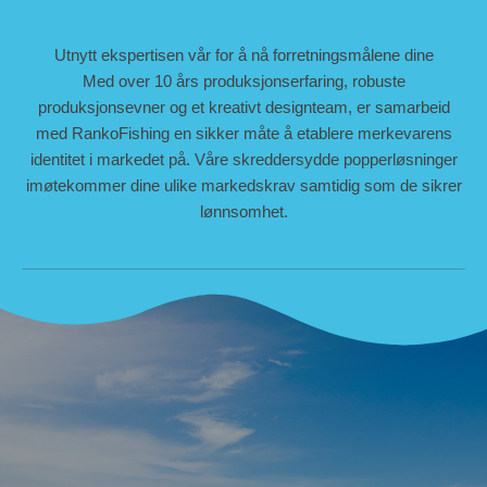
Utnytt ekspertisen vår for å nå forretningsmålene dine
Med over 10 års produksjonserfaring, robuste
produksjonsevner og et kreativt designteam, er samarbeid
med RankoFishing en sikker måte å etablere merkevarens
identitet i markedet på. Våre skreddersydde popperløsninger
imøtekommer dine ulike markedskrav samtidig som de sikrer
lønnsomhet.