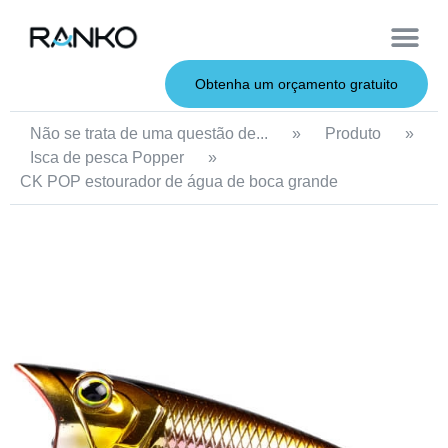
Iscas macias
Vara de pesca
Iscas duras
Iscas de metal
Serviço OEM
Sobre nós
Obtenha um orçamento gratuito
Não se trata de uma questão de...
»
Produto
»
Isca de pesca Popper
»
CK POP estourador de água de boca grande