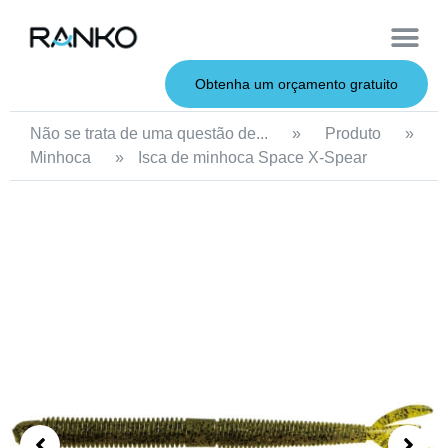
Iscas macias
Vara de pesca
Iscas duras
Iscas de metal
Serviço OEM
Sobre nós
Obtenha um orçamento gratuito
Não se trata de uma questão de...
»
Produto
»
Minhoca
»
Isca de minhoca Space X-Spear