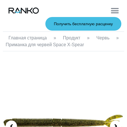
Мягкие при
Жесткие пр
Металлические 
Рыболовна
Получить бесплатную расценку
Главная страница
»
Продукт
»
Червь
»
Приманка для червей Space X-Spear