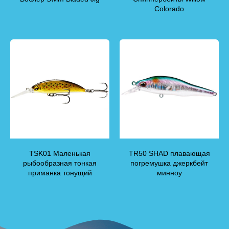
Colorado
TSK01 Маленькая
TR50 SHAD плавающая
рыбообразная тонкая
погремушка джеркбейт
приманка тонущий
минноу