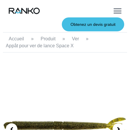
À propos de nous
Leurres souples
Canne à pêche
Leurres en métal
Service OEM
Leurres durs
Obtenez un devis gratuit
Accueil
»
Produit
»
Ver
»
Appât pour ver de lance Space X