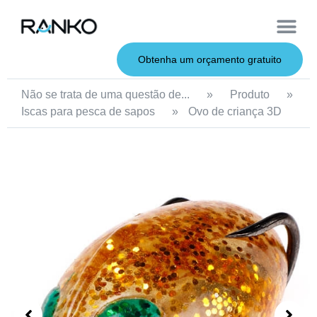
Iscas macias
Vara de pesca
Iscas duras
Iscas de metal
Serviço OEM
Sobre nós
Obtenha um orçamento gratuito
Não se trata de uma questão de...
»
Produto
»
Iscas para pesca de sapos
»
Ovo de criança 3D