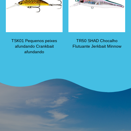
TSK01 Pequenos peixes
TR50 SHAD Chocalho
afundando Crankbait
Flutuante Jerkbait Minnow
afundando