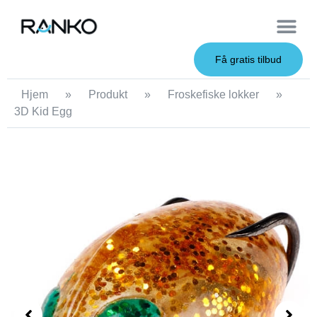
OEM Service
Få gratis tilbud
Hjem
»
Produkt
»
Froskefiske lokker
»
3D Kid Egg