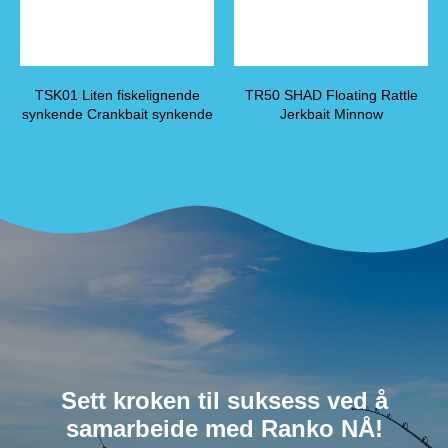
TSK01 Liten fiskelignende
TR50 SHAD Floating Rattle
synkende Crankbait synkende
Jerkbait Minnow
Sett kroken til suksess ved å
samarbeide med Ranko NÅ!