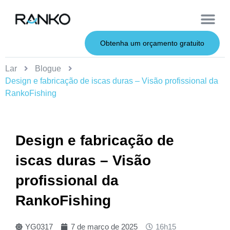
Iscas macias
Vara de pesca
Iscas duras
Iscas de metal
Serviço OEM
Sobre nós
Obtenha um orçamento gratuito
Lar
Blogue
Design e fabricação de iscas duras – Visão profissional da
RankoFishing
Design e fabricação de
iscas duras – Visão
profissional da
RankoFishing
YG0317
7 de março de 2025
16h15