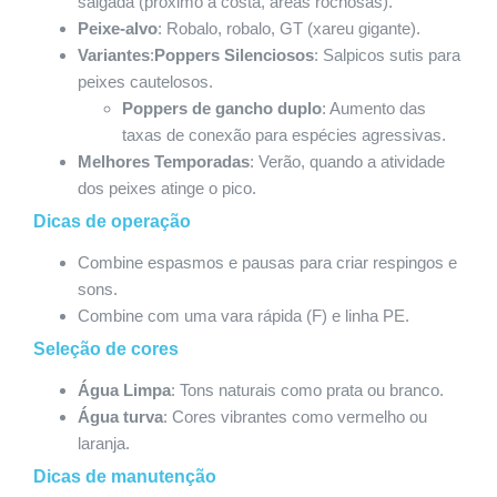
salgada (próximo à costa, áreas rochosas).
Peixe-alvo
: Robalo, robalo, GT (xareu gigante).
Variantes
:
Poppers Silenciosos
: Salpicos sutis para
peixes cautelosos.
Poppers de gancho duplo
: Aumento das
taxas de conexão para espécies agressivas.
Melhores Temporadas
: Verão, quando a atividade
dos peixes atinge o pico.
Dicas de operação
Combine espasmos e pausas para criar respingos e
sons.
Combine com uma vara rápida (F) e linha PE.
Seleção de cores
Água Limpa
: Tons naturais como prata ou branco.
Água turva
: Cores vibrantes como vermelho ou
laranja.
Dicas de manutenção