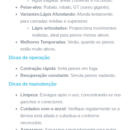
Água salgada: áreas costeiras e rochosas.
Peixe-alvo
: Robalo, robalo, GT (xareu gigante).
Variantes
:
Lápis Afundando
: Afunda lentamente,
para camadas médias e superiores.
Lápis articulados
: Proporciona movimentos
realistas, ideal para peixes menos ativos.
Melhores Temporadas
: Verão, quando os peixes
estão muito ativos.
Dicas de operação
Contração rápida
: Imita peixes em fuga.
Recuperação constante
: Simula peixes nadando.
Dicas de manutenção
Limpeza
: Enxágue após o uso, concentrando-se nos
ganchos e conectores.
Cuidados com o anzol
: Verifique regularmente se a
lâmina está afiada e substitua-a conforme
necessário.
Armazenar
: Armazene separadamente para evitar