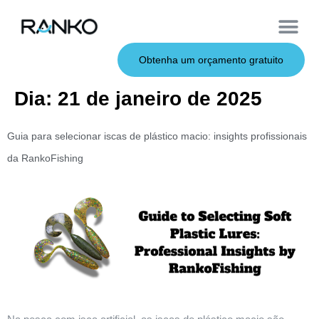
Iscas macias
Vara de pesca
Iscas duras
Iscas de metal
Serviço OEM
Sobre nós
Obtenha um orçamento gratuito
Dia:
21 de janeiro de 2025
Guia para selecionar iscas de plástico macio: insights profissionais
da RankoFishing