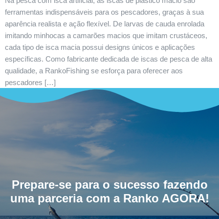
Na pesca com isca artificial, as iscas de plástico macio são
ferramentas indispensáveis para os pescadores, graças à sua
aparência realista e ação flexível. De larvas de cauda enrolada
imitando minhocas a camarões macios que imitam crustáceos,
cada tipo de isca macia possui designs únicos e aplicações
específicas. Como fabricante dedicada de iscas de pesca de alta
qualidade, a RankoFishing se esforça para oferecer aos
pescadores […]
Prepare-se para o sucesso fazendo
uma parceria com a Ranko AGORA!