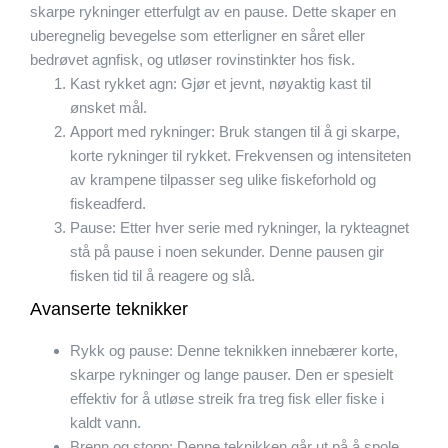
skarpe rykninger etterfulgt av en pause. Dette skaper en
uberegnelig bevegelse som etterligner en såret eller
bedrøvet agnfisk, og utløser rovinstinkter hos fisk.
Kast rykket agn: Gjør et jevnt, nøyaktig kast til
ønsket mål.
Apport med rykninger: Bruk stangen til å gi skarpe,
korte rykninger til rykket. Frekvensen og intensiteten
av krampene tilpasser seg ulike fiskeforhold og
fiskeadferd.
Pause: Etter hver serie med rykninger, la rykteagnet
stå på pause i noen sekunder. Denne pausen gir
fisken tid til å reagere og slå.
Avanserte teknikker
Rykk og pause: Denne teknikken innebærer korte,
skarpe rykninger og lange pauser. Den er spesielt
effektiv for å utløse streik fra treg fisk eller fiske i
kaldt vann.
Brenn og stopp: Denne teknikken går ut på å spole