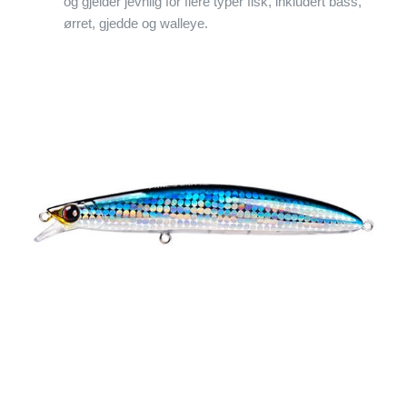
og gjelder jevnlig for flere typer fisk, inkludert bass,
ørret, gjedde og walleye.