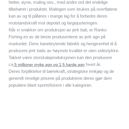
hetter, øyne, maling osv., med andre ord det endelige
tilbehøret i produktet. Malingen som brukes på overflatene
kan av og til påføres i mange lag for å forbedre deres
motstandskraft mot depotet og fargejusteringen.
Når vi snakker om produksjon av jerk bait, er Ranko
Fishing en av de beste produsentene av jerk agn på
markedet. Dens banebrytende fabrikk og hengivenhet til å
produsere jerk baits av høyeste kvalitet er uten sidestykke.
Takket være storskalaproduksjonen kan den produsere
ca
hvert år.
5 millioner myke agn og 1,5 harde agn
Deres forpliktelse til bærekraft, strategiske innkjøp og de
generelt rimelige prisene på produktene deres gjør dem
populære blant sportsfiskere i alle kategorier.