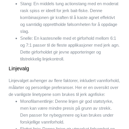
Stang: En middels tung actionstang med en moderat
rask spiss er ideell for jerk bait-fiske. Denne
kombinasjonen gir kraften til å kaste agnet effektivt
og samtidig opprettholde følsomheten for å oppdage
slag.
Snelle: En kastesnelle med et girforhold mellom 6:1
og 7:1 passer til de fleste applikasjoner med jerk agn.
Dette girforholdet gir jevne apporteringer og
tilstrekkelig linjekontroll.
Linjevalg
Linjevalget avhenger av flere faktorer, inkludert vannforhold,
målarter og personlige preferanser. Her er en oversikt over
de vanligste linetypene som brukes til jerk agnfiske:
Monofilamentlinje: Denne linjen gir god støtstyrke,
men kan være mindre presis på grunn av strekk.
Den passer for nybegynnere og kan brukes under
forskjellige vannforhold.
Flettet linje: Denne linjen gir utmerket følsomhet og