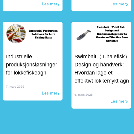
Les mer
Les mer
Industrielle
Swimbait（T-halefisk）
produksjonsløsninger
Design og håndverk:
for lokkefiskeagn
Hvordan lage et
effektivt lokkemykt agn
7. mars 2025
Les mer
6. mars 2025
Les mer