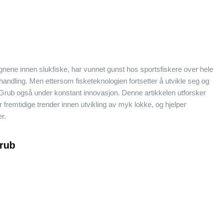
nene innen slukfiske, har vunnet gunst hos sportsfiskere over hele
 handling. Men ettersom fisketeknologien fortsetter å utvikle seg og
ail Grub også under konstant innovasjon. Denne artikkelen utforsker
r fremtidige trender innen utvikling av myk lokke, og hjelper
r.
Grub