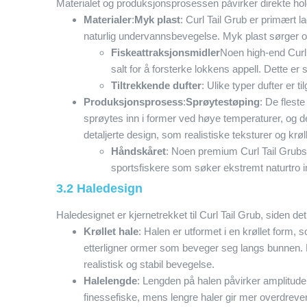
Materialet og produksjonsprosessen påvirker direkte hold
Materialer
:
Myk plast
: Curl Tail Grub er primært la
naturlig undervannsbevegelse. Myk plast sørger også
Fiskeattraksjonsmidler
Noen high-end Curl 
salt for å forsterke lokkens appell. Dette er sp
Tiltrekkende dufter
: Ulike typer dufter er ti
Produksjonsprosess
:
Sprøytestøping
: De flest
sprøytes inn i former ved høye temperaturer, og d
detaljerte design, som realistiske teksturer og krøl
Håndskåret
: Noen premium Curl Tail Grubs e
sportsfiskere som søker ekstremt naturtro i
3.2 Haledesign
Haledesignet er kjernetrekket til Curl Tail Grub, siden de
Krøllet hale
: Halen er utformet i en krøllet form,
etterligner ormer som beveger seg langs bunnen. 
realistisk og stabil bevegelse.
Halelengde
: Lengden på halen påvirker amplituden
finessefiske, mens lengre haler gir mer overdreven 