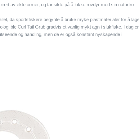
pirert av ekte ormer, og tar sikte på å lokke rovdyr med sin naturtro
-tallet, da sportsfiskere begynte å bruke myke plastmaterialer for å lag
ogi ble Curl Tail Grub gradvis et vanlig mykt agn i slukfiske. I dag er
er utseende og handling, men de er også konstant nyskapende i