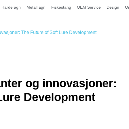
Harde agn
Metall agn
Fiskestang
OEM Service
Design
O
novasjoner: The Future of Soft Lure Development
anter og innovasjoner:
 Lure Development