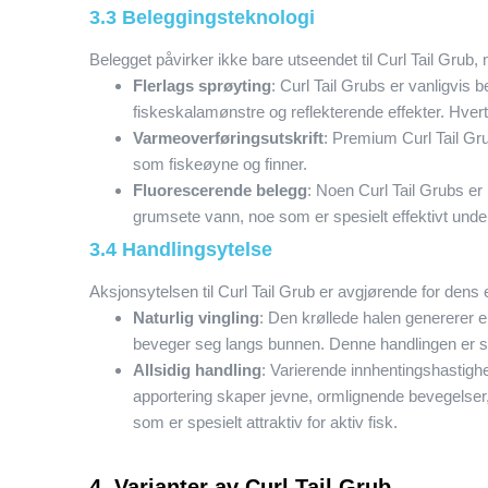
3.3 Beleggingsteknologi
Belegget påvirker ikke bare utseendet til Curl Tail Grub, 
Flerlags sprøyting
: Curl Tail Grubs er vanligvis 
fiskeskalamønstre og reflekterende effekter. Hvert
Varmeoverføringsutskrift
: Premium Curl Tail Gru
som fiskeøyne og finner.
Fluorescerende belegg
: Noen Curl Tail Grubs er
grumsete vann, noe som er spesielt effektivt under 
3.4 Handlingsytelse
Aksjonsytelsen til Curl Tail Grub er avgjørende for dens evn
Naturlig vingling
: Den krøllede halen genererer e
beveger seg langs bunnen. Denne handlingen er svæ
Allsidig handling
: Varierende innhentingshastighe
apportering skaper jevne, ormlignende bevegelser
som er spesielt attraktiv for aktiv fisk.
4. Varianter av Curl Tail Grub