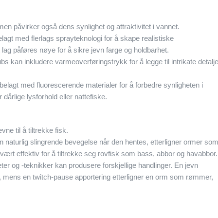
men påvirker også dens synlighet og attraktivitet i vannet.
belagt med flerlags sprayteknologi for å skape realistiske
 lag påføres nøye for å sikre jevn farge og holdbarhet.
bs kan inkludere varmeoverføringstrykk for å legge til intrikate detalje
 belagt med fluorescerende materialer for å forbedre synligheten i
dårlige lysforhold eller nattefiske.
e til å tiltrekke fisk.
n naturlig slingrende bevegelse når den hentes, etterligner ormer so
rt effektiv for å tiltrekke seg rovfisk som bass, abbor og havabbor.
ter og -teknikker kan produsere forskjellige handlinger. En jevn
, mens en twitch-pause apportering etterligner en orm som rømmer,