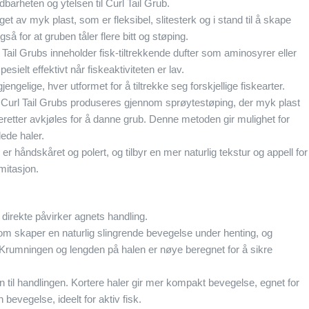
barheten og ytelsen til Curl Tail Grub.
get av myk plast, som er fleksibel, slitesterk og i stand til å skape
 for at gruben tåler flere bitt og støping.
Tail Grubs inneholder fisk-tiltrekkende dufter som aminosyrer eller
esielt effektivt når fiskeaktiviteten er lav.
lgjengelige, hver utformet for å tiltrekke seg forskjellige fiskearter.
e Curl Tail Grubs produseres gjennom sprøytestøping, der myk plast
eretter avkjøles for å danne grub. Denne metoden gir mulighet for
lede haler.
r håndskåret og polert, og tilbyr en mer naturlig tekstur og appell for
mitasjon.
t direkte påvirker agnets handling.
 som skaper en naturlig slingrende bevegelse under henting, og
Krumningen og lengden på halen er nøye beregnet for å sikre
 til handlingen. Kortere haler gir mer kompakt bevegelse, egnet for
bevegelse, ideelt for aktiv fisk.