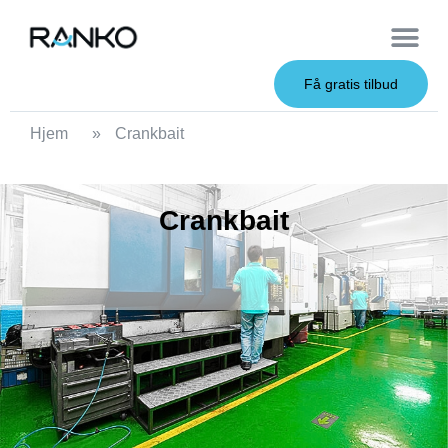
OEM Service
Få gratis tilbud
Hjem
»
Crankbait
Crankbait