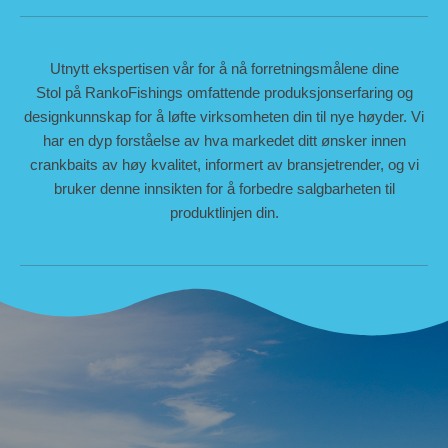
Utnytt ekspertisen vår for å nå forretningsmålene dine
Stol på RankoFishings omfattende produksjonserfaring og
designkunnskap for å løfte virksomheten din til nye høyder. Vi
har en dyp forståelse av hva markedet ditt ønsker innen
crankbaits av høy kvalitet, informert av bransjetrender, og vi
bruker denne innsikten for å forbedre salgbarheten til
produktlinjen din.