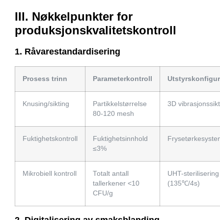
III. Nøkkelpunkter for
produksjonskvalitetskontroll
1. Råvarestandardisering
Prosess trinn
Parameterkontroll
Utstyrskonfigu
Knusing/sikting
Partikkelstørrelse
3D vibrasjonssikt
80-120 mesh
Fuktighetskontroll
Fuktighetsinnhold
Frysetørkesyste
≤3%
Mikrobiell kontroll
Totalt antall
UHT-sterilisering
tallerkener <10
(135℃/4s)
CFU/g