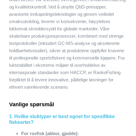
og kvalitetskontroll. Ved å utnytte QbD-prinsipper,
avanserte innkapslingsteknologier og genom-veiledet
smaksutvikling, leverer vi konsekvente, høyytelses
lokkemat skreddersydd for globale markeder. Våre
skalerbare produksjonsprosesser, kombinert med strenge
testprotokoller (inkludert GC-MS-analyse og akselererte
holdbarhetsstudier), sikrer at produktene oppfyller kravene
til profesjonelle sportsfiskere og kommersielle kjøpere. Fra
luktstabilitet i ekstreme miljøer til overholdelse av
internasjonale standarder som HACCP, er RankoFishing
forpliktet til å levere innovative, pålitelige løsninger for
ethvert vannlevende scenario.
Vanlige spørsmål
1. Hvilke sluktyper er best egnet for spesifikke
fiskearter?
For rovfisk (abbor, gjedde):