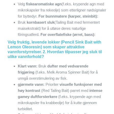
Velg
fiskearomatiske agn
(f.eks. krypende agn med
mikrokapsler fra rekeolje) som etterligner nødsignaler
for byttedyr.
For bunnmatere (karper, steinbit):
Bruk
kornbasert sluk
(Tailing Bait med fermentert
maisekstrakt) for å utløse deres naturlige
fôringsatferd.
For overflatefiske (ørret, bass):
Velg fruktig, levende lokker (Pencil Sink Bait with
Lemon Oleoresin) som skaper attraktive
vannforstyrrelser. 2. Hvordan tilpasser jeg sluk til
ulike vannforhold?
Klart vann:
Bruk
dufter med vedvarende
frigjøring
(f.eks. Melk Aroma Spinner Bait) for å
unngå overstimulering av fisk.
gjørmete vann:
Prioriter
visuelle funksjoner med
høy kontrast
(Red Tailing Bait) parret med
intense
gamey duftforsterkere
(f.eks. krypende agn med
mikrokapsler fra krabbeolje) for å kutte gjennom
turbiditet.