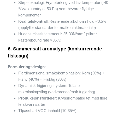
Støpeteknologi: Frysetørking ved lav temperatur (-40
℃/vakuumtrykk 50 Pa) som bevarer flyktige
komponenter
Kvalitetskontroll
:Resterende alkoholinnhold <0,5%
(oppfyller standarder for matkontaktmateriale)
Hudens elastisitetsmodul: 25-30N/mm² (sikrer
kasterebound rate >85%)
6. Sammensatt aromatype (konkurrerende
fiskeagn)
Formuleringsdesign
:
Flerdimensjonal smakskombinasjon: Korn (30%) +
Fishy (40%) + Fruktig (30%)
Dynamisk frigjøringssystem: Tofase
mikroinnkapsling (vedvarende/rask frigjøring)
Produksjonsfordeler
: Krysskompatibilitet med flere
ferskvannsarter
Tilpassbart VOC-innhold (10-35%)