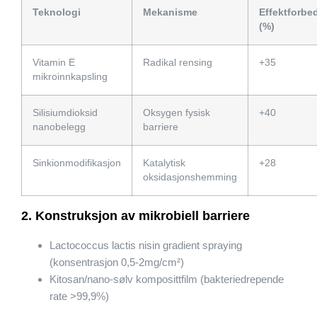
Teknologi
Mekanisme
Effektforbe
(%)
Vitamin E
Radikal rensing
+35
mikroinnkapsling
Silisiumdioksid
Oksygen fysisk
+40
nanobelegg
barriere
Sinkionmodifikasjon
Katalytisk
+28
oksidasjonshemming
2. Konstruksjon av mikrobiell barriere
Lactococcus lactis nisin gradient spraying
(konsentrasjon 0,5-2mg/cm²)
Kitosan/nano-sølv komposittfilm (bakteriedrepende
rate >99,9%)