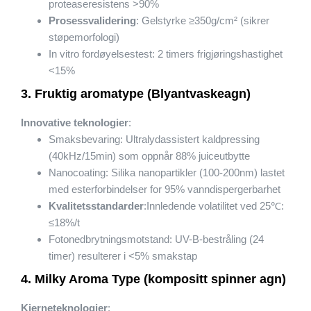
proteaseresistens >90%
Prosessvalidering
: Gelstyrke ≥350g/cm² (sikrer
støpemorfologi)
In vitro fordøyelsestest: 2 timers frigjøringshastighet
<15%
3. Fruktig aromatype (Blyantvaskeagn)
Innovative teknologier
:
Smaksbevaring: Ultralydassistert kaldpressing
(40kHz/15min) som oppnår 88% juiceutbytte
Nanocoating: Silika nanopartikler (100-200nm) lastet
med esterforbindelser for 95% vanndispergerbarhet
Kvalitetsstandarder
:Innledende volatilitet ved 25℃:
≤18%/t
Fotonedbrytningsmotstand: UV-B-bestråling (24
timer) resulterer i <5% smakstap
4. Milky Aroma Type (kompositt spinner agn)
Kjerneteknologier
: