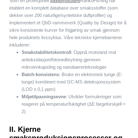
Som en profesjonell
RankoFishing har
lokkeprodusent
etablert en komplett database over smaksstoffer (som
dekker over 200 naturlige/syntetiske duftprofiler) og
implementert et QbD-rammeverk (Quality by Design) for å
sikre konsistente kurver for frigjøring av smak gjennom
hele produktets livssyklus. Våre tekniske kjernebarrierer
inkluderer:
Smakstabilitetskontroll
: Oppnå motstand mot
antioksidasjon/fotonedbrytning gjennom
mikroinnkapsling og nanobærerteknologier
Batch-konsistens
: Bruke en elektronisk tunge (E-
tunge) kombinert med GC-MS deteksjonssystem
(LOD ≤ 0,1 ppm)
Miljøtilpasningsevne
: Utvikler formuleringer som
reagerer på temperatur/fuktighet (ΔE fargeforskjell <
2)
II. Kjerne
smaksproduksjonsprosesser og