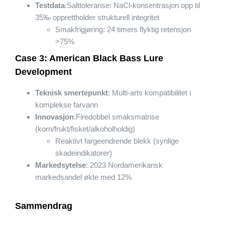
Testdata
:Salttoleranse: NaCl-konsentrasjon opp til
35‰ opprettholder strukturell integritet
Smakfrigjøring: 24 timers flyktig retensjon
>75%
Case 3: American Black Bass Lure
Development
Teknisk smertepunkt
: Multi-arts kompatibilitet i
komplekse farvann
Innovasjon
:Firedobbel smaksmatrise
(korn/frukt/fisket/alkoholholdig)
Reaktivt fargeendrende blekk (synlige
skadeindikatorer)
Markedsytelse
: 2023 Nordamerikansk
markedsandel økte med 12%
Sammendrag