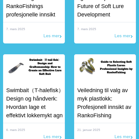
RankoFishings
Future of Soft Lure
profesjonelle innsikt
Development
7. mars 2025
7. mars 2025
Les mer
Les mer
Swimbait（T-halefisk）
Veiledning til valg av
Design og håndverk:
myk plastlokk:
Hvordan lage et
Profesjonell innsikt av
effektivt lokkemykt agn
RankoFishing
6. mars 2025
21. januar 2025
Les mer
Les mer