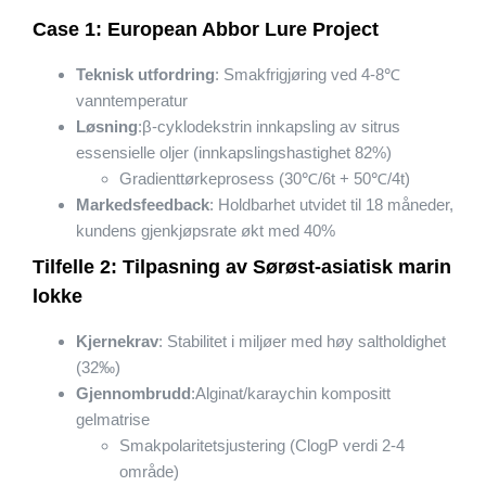
Case 1: European Abbor Lure Project
Teknisk utfordring
: Smakfrigjøring ved 4-8℃
vanntemperatur
Løsning
:β-cyklodekstrin innkapsling av sitrus
essensielle oljer (innkapslingshastighet 82%)
Gradienttørkeprosess (30℃/6t + 50℃/4t)
Markedsfeedback
: Holdbarhet utvidet til 18 måneder,
kundens gjenkjøpsrate økt med 40%
Tilfelle 2: Tilpasning av Sørøst-asiatisk marin
lokke
Kjernekrav
: Stabilitet i miljøer med høy saltholdighet
(32‰)
Gjennombrudd
:Alginat/karaychin kompositt
gelmatrise
Smakpolaritetsjustering (ClogP verdi 2-4
område)