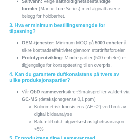
Saltvann:
Velge
saltholdighetsbestandige
formler
(Marine Lure Series) med alginatbaserte
belegg for holdbarhet.
3. Hva er minimum bestillingsmengde for
tilpasning?
OEM-tjenester:
Minimum MOQ på
5000 enheter
å
sikre kostnadseffektivitet gjennom stordriftsfordeler.
Prototypeutvikling:
Mindre partier (500 enheter) er
tilgjengelige for konsepttesting til en overpris.
4. Kan du garantere duftkonsistens på tvers av
ulike produksjonspartier?
Vår
QbD rammeverk
sikrer:Smaksprofiler validert via
GC-MS
(deteksjonsgrense 0,1 ppm)
Kolorimetrisk konsistens (ΔE <2) ved bruk av
digital bildeanalyse
Batch-til-batch utgivelseshastighetsvariasjon
<5%
5. Er produktene dine i samsvar med