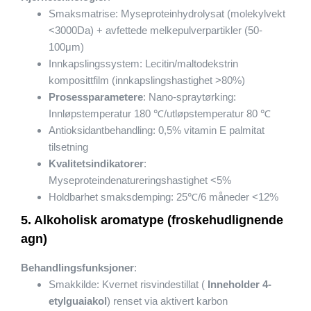
Smaksmatrise: Myseproteinhydrolysat (molekylvekt
<3000Da) + avfettede melkepulverpartikler (50-
100μm)
Innkapslingssystem: Lecitin/maltodekstrin
komposittfilm (innkapslingshastighet >80%)
Prosessparametere
: Nano-spraytørking:
Innløpstemperatur 180 ℃/utløpstemperatur 80 ℃
Antioksidantbehandling: 0,5% vitamin E palmitat
tilsetning
Kvalitetsindikatorer
:
Myseproteindenatureringshastighet <5%
Holdbarhet smaksdemping: 25℃/6 måneder <12%
5. Alkoholisk aromatype (froskehudlignende
agn)
Behandlingsfunksjoner
:
Smakkilde: Kvernet risvindestillat (
Inneholder 4-
etylguaiakol
) renset via aktivert karbon