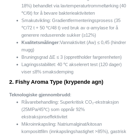
18%) behandlet via lavtemperaturtrommeltørking (40
℃/6t) for å bevare bakterieaktiviteten
Smakutvikling: Gradientfermenteringsprosess (35
℃/72 t + 50 ℃/48 t) ved bruk av α-amylase for å
generere reduserende sukker (≥12%)
Kvalitetsmålinger
:Vannaktivitet (Aw) ≤ 0,45 (hindrer
mugg)
Bruningsgrad ΔE ≤ 3 (opprettholder fargerenheten)
Lagringsstabilitet: 40 ℃ akselerert test (120 dager)
viser ≤8% smaksdemping
2. Fishy Aroma Type (krypende agn)
Teknologiske gjennombrudd
:
Råvarebehandling: Superkritisk CO₂-ekstraksjon
(25MPa/45℃) som oppnår 92%
ekstraksjonseffektivitet
Mikroinnkapsling: Natriumalginat/kitosan
komposittfilm (innkapslingshastighet >85%), gastrisk