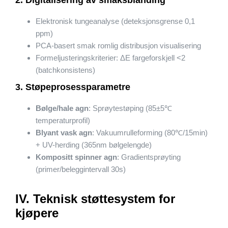
2. Digitalisering av smaksblanding
Elektronisk tungeanalyse (deteksjonsgrense 0,1
ppm)
PCA-basert smak romlig distribusjon visualisering
Formeljusteringskriterier: ΔE fargeforskjell <2
(batchkonsistens)
3. Støpeprosessparametre
Bølge/hale agn
: Sprøytestøping (85±5℃
temperaturprofil)
Blyant vask agn
: Vakuumrulleforming (80℃/15min)
+ UV-herding (365nm bølgelengde)
Kompositt spinner agn
: Gradientsprøyting
(primer/beleggintervall 30s)
IV. Teknisk støttesystem for
kjøpere