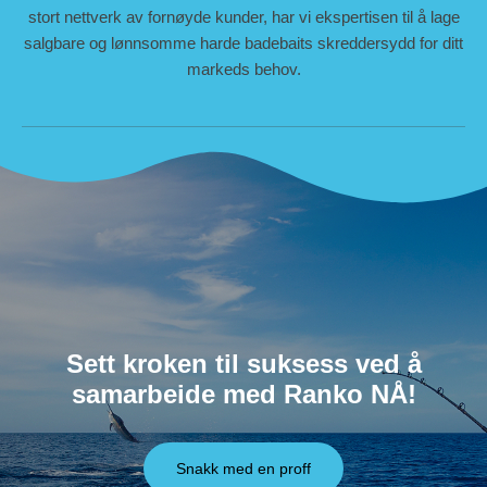
stort nettverk av fornøyde kunder, har vi ekspertisen til å lage
salgbare og lønnsomme harde badebaits skreddersydd for ditt
markeds behov.
Sett kroken til suksess ved å
samarbeide med Ranko NÅ!
Snakk med en proff