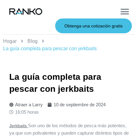
Cebos de metal
Sobre nosotros
Cebos blandos
Caña de pescar
Cebos duros
Servicio OEM
Obtenga una cotización gratis
Hogar
Blog
La guía completa para pescar con jerkbaits
La guía completa para
pescar con jerkbaits
Atraer a Larry
10 de septiembre de 2024
16:05 horas
Son uno de los métodos de pesca más potentes,
Jerkbaits
ya que son polivalentes y pueden capturar distintos tipos de