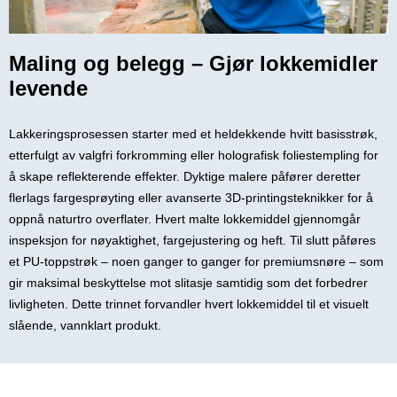
Maling og belegg – Gjør lokkemidler
levende
Lakkeringsprosessen starter med et heldekkende hvitt basisstrøk,
etterfulgt av valgfri forkromming eller holografisk foliestempling for
å skape reflekterende effekter. Dyktige malere påfører deretter
flerlags fargesprøyting eller avanserte 3D-printingsteknikker for å
oppnå naturtro overflater. Hvert malte lokkemiddel gjennomgår
inspeksjon for nøyaktighet, fargejustering og heft. Til slutt påføres
et PU-toppstrøk – noen ganger to ganger for premiumsnøre – som
gir maksimal beskyttelse mot slitasje samtidig som det forbedrer
livligheten. Dette trinnet forvandler hvert lokkemiddel til et visuelt
slående, vannklart produkt.