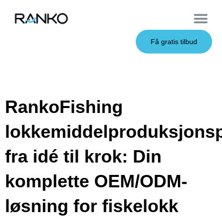
OEM Service
Få gratis tilbud
RankoFishing
lokkemiddelproduksjons
fra idé til krok: Din
komplette OEM/ODM-
løsning for fiskelokk