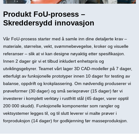
Produkt FoU-prosess –
Skreddersydd innovasjon
Vår FoU-prosess starter med å samle inn dine detaljerte krav –
materiale, størrelse, vekt, svømmebevegelse, kroker og visuelle
referanser – slik at vi kan designe nøyaktig etter spesifikasjon.
Innen 2 dager gir vi et tilbud inkludert enhetspris og
utviklingsgebyrer. Teamet vårt lager 3D CAD-modeller på 7 dager,
etterfulgt av funksjonelle prototyper innen 10 dager for testing av
balanse, oppdrift og krokplassering. Om nødvendig produserer vi
prøveformer (30 dager) og små serieprøver (15 dager) før vi
investerer i komplett verktøy i rustfritt stål (45 dager, varer opptil
200 000 skudd). Funksjonelle komponenter som rangler og
vektsystemer legges til, og til slutt leverer vi malte prøver i
forproduksjon (14 dager) for godkjenning før masseproduksjon.