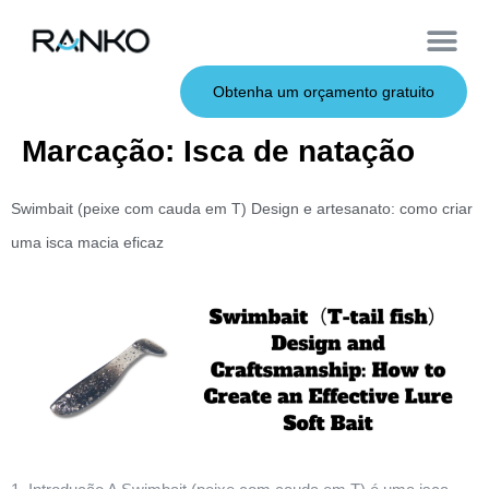
Iscas macias
Vara de pesca
Iscas duras
Iscas de metal
Serviço OEM
Sobre nós
Obtenha um orçamento gratuito
Marcação:
Isca de natação
Swimbait (peixe com cauda em T) Design e artesanato: como criar
uma isca macia eficaz