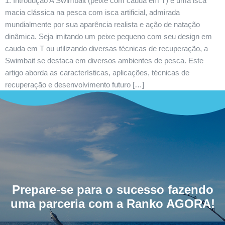
1. Introdução A Swimbait (peixe com cauda em T) é uma isca
macia clássica na pesca com isca artificial, admirada
mundialmente por sua aparência realista e ação de natação
dinâmica. Seja imitando um peixe pequeno com seu design em
cauda em T ou utilizando diversas técnicas de recuperação, a
Swimbait se destaca em diversos ambientes de pesca. Este
artigo aborda as características, aplicações, técnicas de
recuperação e desenvolvimento futuro […]
Prepare-se para o sucesso fazendo
uma parceria com a Ranko AGORA!