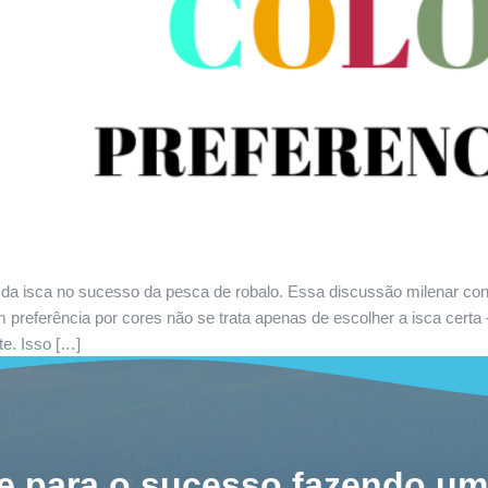
a isca no sucesso da pesca de robalo. Essa discussão milenar cont
m preferência por cores não se trata apenas de escolher a isca cer
e. Isso […]
e para o sucesso fazendo um