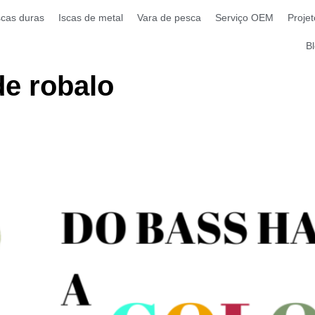
scas duras
Iscas de metal
Vara de pesca
Serviço OEM
Projet
B
de robalo