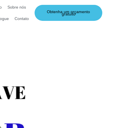
o
Sobre nós
Obtenha um orçamento
gratuito
logue
Contato