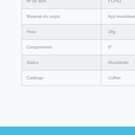
Nº do item.
FCP01
Material do corpo
Aço inoxidáve
Peso
28g
Comprimento
5″
Status
Afundando
Catálogo
Colher