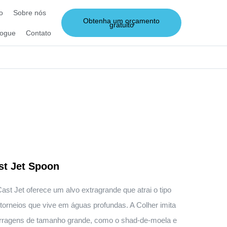
o
Sobre nós
Obtenha um orçamento
gratuito
logue
Contato
st Jet Spoon
ast Jet oferece um alvo extragrande que atrai o tipo
torneios que vive em águas profundas. A Colher imita
e forragens de tamanho grande, como o shad-de-moela e