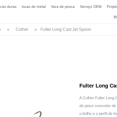
scas duras
Iscas de metal
Vara de pesca
Serviço OEM
Projet
B
o
»
Colher
»
Fulter Long Cast Jet Spoon
Fulter Long Ca
A Colher Fulter Long C
de peixe vencedor de 
o brilho e o perfil d