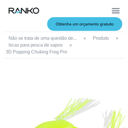
Iscas macias
Vara de pesca
Iscas duras
Iscas de metal
Serviço OEM
Sobre nós
Obtenha um orçamento gratuito
Não se trata de uma questão de...
»
Produto
»
Iscas para pesca de sapos
»
3D Popping Chuking Frog Pro