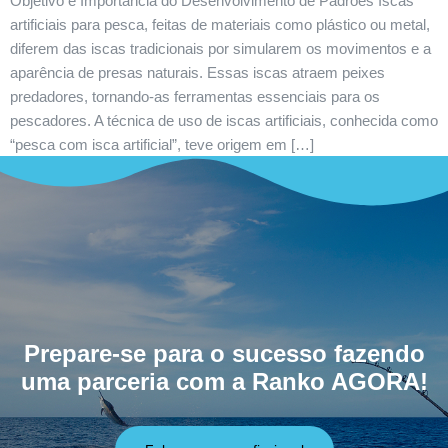
Objetivo e Importância do Desenvolvimento de Padrões Iscas
artificiais para pesca, feitas de materiais como plástico ou metal,
diferem das iscas tradicionais por simularem os movimentos e a
aparência de presas naturais. Essas iscas atraem peixes
predadores, tornando-as ferramentas essenciais para os
pescadores. A técnica de uso de iscas artificiais, conhecida como
“pesca com isca artificial”, teve origem em […]
Prepare-se para o sucesso fazendo
uma parceria com a Ranko AGORA!