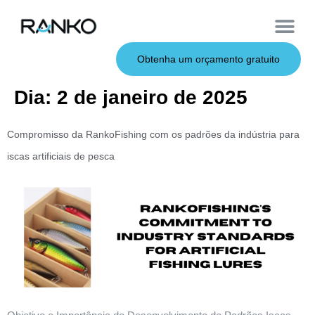
Iscas macias
Vara de pesca
Iscas duras
Iscas de metal
Serviço OEM
Sobre nós
Obtenha um orçamento gratuito
Dia:
2 de janeiro de 2025
Compromisso da RankoFishing com os padrões da indústria para
iscas artificiais de pesca