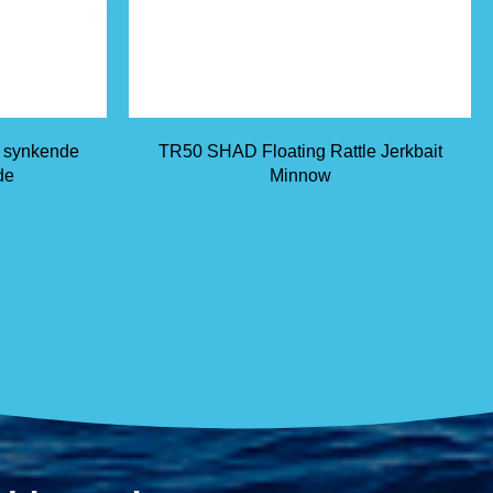
e synkende
TR50 SHAD Floating Rattle Jerkbait
de
Minnow