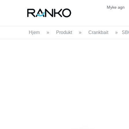
Myke agn
Hjem
»
Produkt
»
Crankbait
»
SBC