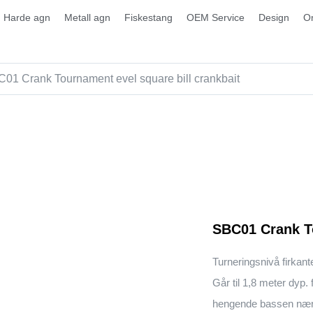
Harde agn
Metall agn
Fiskestang
OEM Service
Design
O
01 Crank Tournament evel square bill crankbait
SBC01 Crank To
Turneringsnivå firkante
Går til 1,8 meter dyp. 
hengende bassen nær d