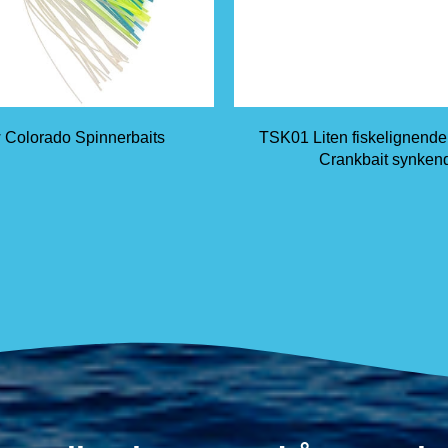
 Colorado Spinnerbaits
TSK01 Liten fiskelignend
Crankbait synken