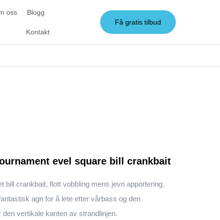
m oss
Blogg
Få gratis tilbud
Kontakt
urnament evel square bill crankbait
t bill crankbait, flott vobbling mens jevn apportering.
fantastisk agn for å lete etter vårbass og den
en vertikale kanten av strandlinjen.