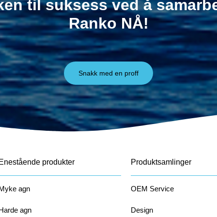
ken til suksess ved å samar
Ranko NÅ!
Snakk med en proff
Enestående produkter
Produktsamlinger
Myke agn
OEM Service
Harde agn
Design