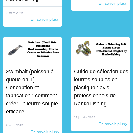
En savoir plus
7 mars 2025
En savoir plus
Swimbait (poisson à
Guide de sélection des
queue en T)
leurres souples en
Conception et
plastique : avis
fabrication : comment
professionnels de
créer un leurre souple
RankoFishing
efficace
21 janvier 2025
En savoir plus
6 mars 2025
En savoir plus