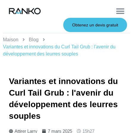
À propos de nous
Leurres souples
Canne à pêche
Leurres en métal
Service OEM
Leurres durs
Obtenez un devis gratuit
Maison
Blog
Variantes et innovations du Curl Tail Grub : l'avenir du
développement des leurres souples
Variantes et innovations du
Curl Tail Grub : l'avenir du
développement des leurres
souples
Attirer Larry
7 mars 2025
15h27