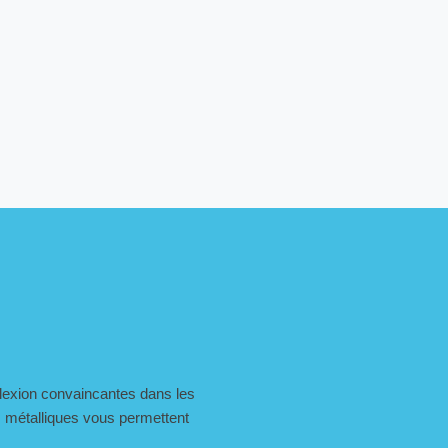
éflexion convaincantes dans les
 métalliques vous permettent