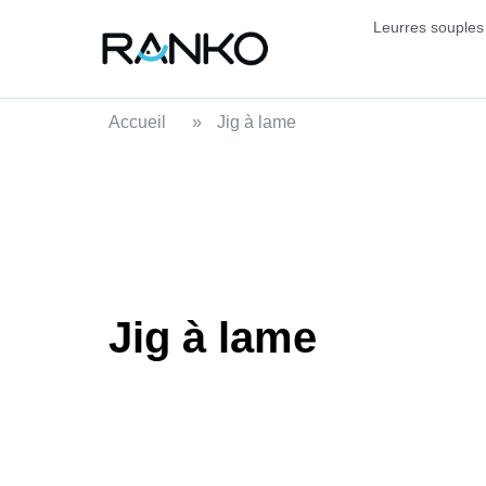
Leurres souples
Accueil
»
Jig à lame
Jig à lame