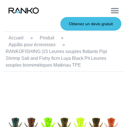
À propos de nous
Leurres souples
Canne à pêche
Leurres en métal
Service OEM
Leurres durs
Obtenez un devis gratuit
Accueil
»
Produit
»
Appâts pour écrevisses
»
RANKOFISHING |15 Leurres souples flottants Pipi
Shrimp Salt and Fishy 6cm Luya Black Pit Leurres
souples biomimétiques Matériau TPE