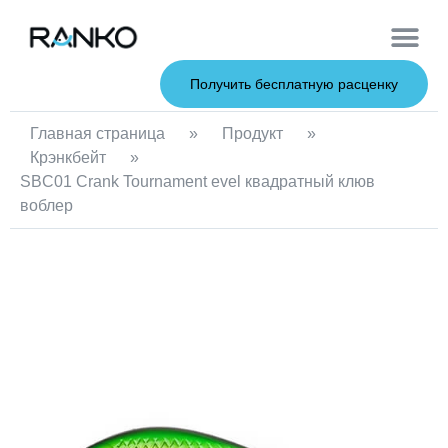
Мягкие при
Жесткие пр
Металлические 
Рыболовна
Получить бесплатную расценку
Главная страница
»
Продукт
»
Крэнкбейт
»
SBC01 Crank Tournament evel квадратный клюв
воблер