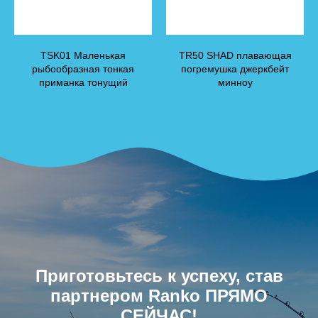
TSK01 Маленькая
TR50 SHAD плавающая
рыбообразная тонкая
погремушка джеркбейт
приманка тонущий
минноу
Приготовьтесь к успеху, став
партнером Ranko ПРЯМО
СЕЙЧАС!