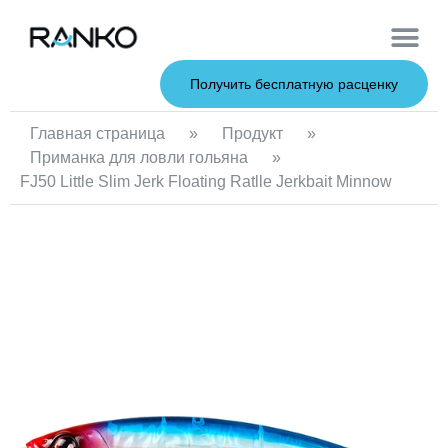
Мягкие при
Жесткие пр
Металлические 
Рыболовна
Получить бесплатную расценку
Главная страница
»
Продукт
»
Приманка для ловли гольяна
»
FJ50 Little Slim Jerk Floating Ratlle Jerkbait Minnow