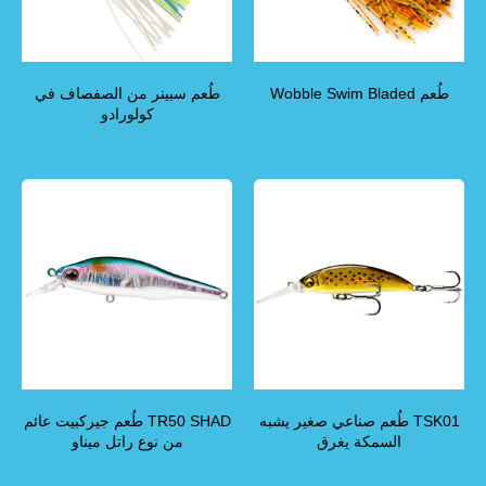
طُعم Wobble Swim Bladed
طُعم سبينر من الصفصاف في
كولورادو
TSK01 طُعم صناعي صغير يشبه
TR50 SHAD طُعم جيركبيت عائم
السمكة يغرق
من نوع راتل ميناو