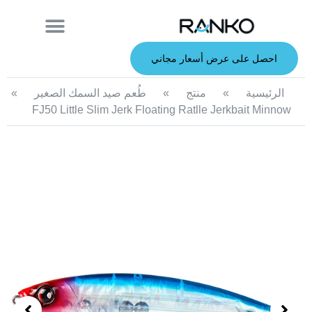
معلومات عنا
قصبة الصيد
الطعوم الصلبة
الطعوم الناعمة
خدمة صانعي القطع الأصلية
الطعوم المعدنية
احصل على عرض أسعار مجاني
الرئيسية
»
منتج
»
طُعم صيد السمك الصغير
»
FJ50 Little Slim Jerk Floating Ratlle Jerkbait Minnow