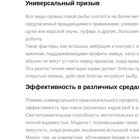
Универсальный призыв
Все виды промысловой рыбы охотятся на более мел
предлагаемый вращающимися приманками, универса
щука или морской окунь, луфарь и другие, больши
добычу.
Такие факторы, как вспышка, вибрация и контраст,
крючком, поддерживающими профиль живца, запуск
обычно не могут устоять перед прыжком, когда вр
Эта реалистичная имитация корма делает блесны п
открытые океаны, действие блесны интригует рыбу,
Эффективность в различных среда
Помимо универсального привлекательного профил
эффективность при ловле различных видов рыб в р
Светоотражательная способность металлических ком
плохой видимостью. Модели с погремушками также 
преуспеть, когда реакция, вызванная вспышкой и в
Между тем, их компактная, обтекаемая форма в соч