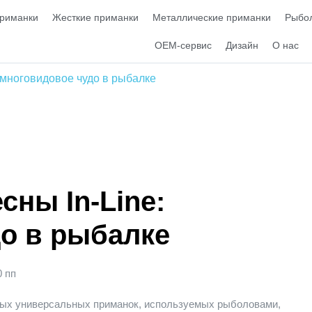
приманки
Жесткие приманки
Металлические приманки
Рыбол
OEM-сервис
Дизайн
О нас
 многовидовое чудо в рыбалке
ны In-Line:
о в рыбалке
0 пп
мых универсальных приманок, используемых рыболовами,