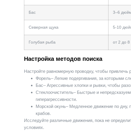
Бас
3–6 дюй
Северная щука
5-10 дюй
Голубая рыба
от 2 до 
Настройка методов поиска
Настройте равномерную проводку, чтобы привлечь р
Форель
– Легкие подергивания, за которыми с
Бас
– Агрессивные хлопки и рывки, чтобы раз
Стеклоочиститель
– Быстрые и непредсказуем
гиперагрессивности.
Морской окунь
– Медленное движение по дну,
крабов.
Исследуйте различные движения, пока не определит
условиях.