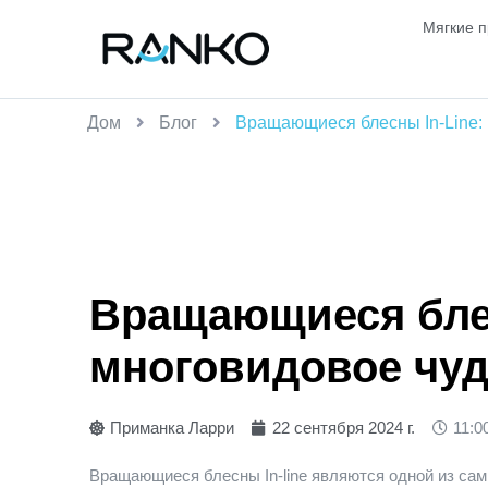
Мягкие 
Дом
Блог
Вращающиеся блесны In-Line:
Вращающиеся блес
многовидовое чуд
Приманка Ларри
22 сентября 2024 г.
11:0
Вращающиеся блесны In-line являются одной из са