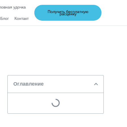
овная удочка
Получить бесплатную
расценку
Блог
Контакт
Оглавление