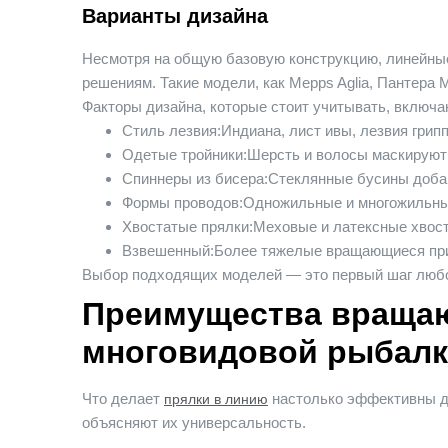
Варианты дизайна
Несмотря на общую базовую конструкцию, линейные
решениям. Такие модели, как Mepps Aglia,
Пантера М
Факторы дизайна, которые стоит учитывать, включа
Стиль лезвия:
Индиана, лист ивы, лезвия грип
Одетые тройники:
Шерсть и волосы маскируют
Спиннеры из бисера:
Стеклянные бусины добав
Формы проводов:
Одножильные и многожильные
Хвостатые прялки:
Меховые и латексные хвос
Взвешенный:
Более тяжелые вращающиеся при
Выбор подходящих моделей — это первый шаг любой
Преимущества вращаю
многовидовой рыбал
Что делает
настолько эффективны д
прялки в линию
объясняют их универсальность.