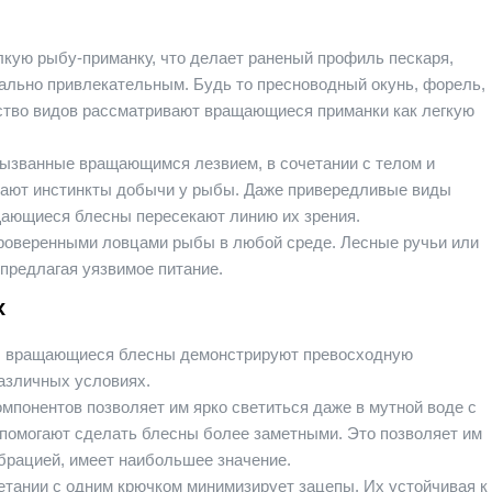
кую рыбу-приманку, что делает раненый профиль пескаря,
льно привлекательным. Будь то пресноводный окунь, форель,
нство видов рассматривают вращающиеся приманки как легкую
 вызванные вращающимся лезвием, в сочетании с телом и
ают инстинкты добычи у рыбы. Даже привередливые виды
ащающиеся блесны пересекают линию их зрения.
роверенными ловцами рыбы в любой среде. Лесные ручьи или
 предлагая уязвимое питание.
х
я, вращающиеся блесны демонстрируют превосходную
азличных условиях.
понентов позволяет им ярко светиться даже в мутной воде с
помогают сделать блесны более заметными. Это позволяет им
ибрацией, имеет наибольшее значение.
етании с одним крючком минимизирует зацепы. Их устойчивая к