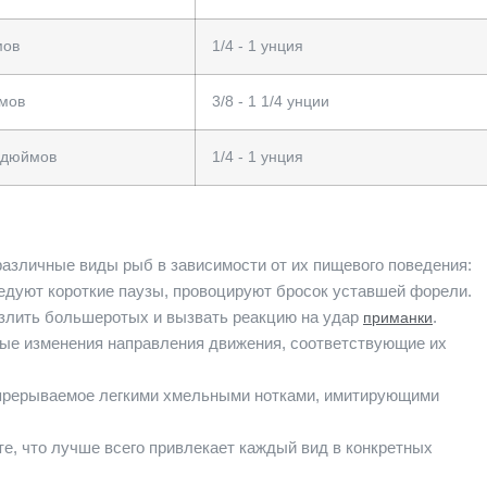
мов
1/4 - 1 унция
мов
3/8 - 1 1/4 унции
8 дюймов
1/4 - 1 унция
азличные виды рыб в зависимости от их пищевого поведения:
ледуют короткие паузы, провоцируют бросок уставшей форели.
озлить большеротых и вызвать реакцию на удар
.
приманки
ые изменения направления движения, соответствующие их
 прерываемое легкими хмельными нотками, имитирующими
е, что лучше всего привлекает каждый вид в конкретных