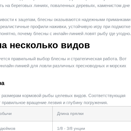
ть на береговых линиях, поваленных деревьях, каменистом дне
чивости к зацепам, блесны оказываются надежными приманками
 реалистичные профили наживки, устойчивую игру при подмотке
понятно, почему блесны с инлайн-линией ловят рыбу где угодно.
а несколько видов
уется правильный выбор блесны и стратегическая работа. Вот
инлайн-линией для ловли различных пресноводных и морских
ра
 размерам кормовой рыбы целевых видов. Соответствующая
 правильное вращение лезвия и глубину погружения.
добычи
Длина прялки
5 дюймов
1/8 - 3/8 унции