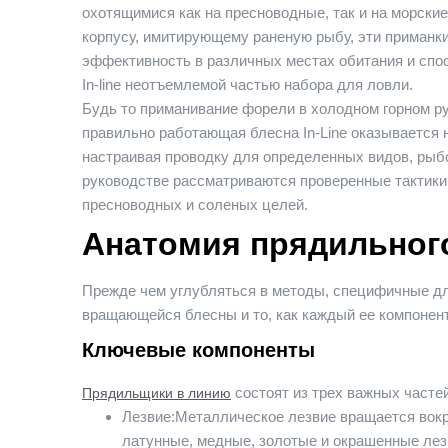
охотящимися как на пресноводные, так и на морск
корпусу, имитирующему раненую рыбу, эти приманк
эффективность в различных местах обитания и сп
In-line неотъемлемой частью набора для ловли.
Будь то приманивание форели в холодном горном ру
правильно работающая блесна In-Line оказывается
настраивая проводку для определенных видов, рыбо
руководстве рассматриваются проверенные тактики
пресноводных и соленых целей.
Анатомия прядильного 
Прежде чем углубляться в методы, специфичные дл
вращающейся блесны и то, как каждый ее компонент
Ключевые компоненты
состоят из трех важных частей
Прядильщики в линию
Лезвие:
Металлическое лезвие вращается вокр
латунные, медные, золотые и окрашенные лез