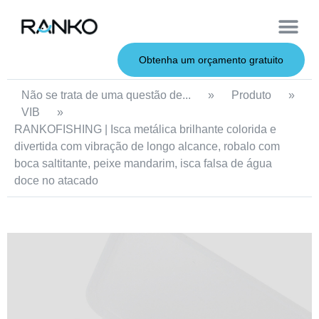
Iscas macias
Vara de pesca
Iscas duras
Iscas de metal
Serviço OEM
Sobre nós
Obtenha um orçamento gratuito
Não se trata de uma questão de...
»
Produto
»
VIB
»
RANKOFISHING | Isca metálica brilhante colorida e
divertida com vibração de longo alcance, robalo com
boca saltitante, peixe mandarim, isca falsa de água
doce no atacado